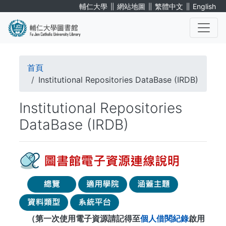
移
∥
∥
∥
輔仁大學
網站地圖
繁體中文
English
至
主
內
. . .
容
導
首頁
航
Institutional Repositories DataBase (IRDB)
連
Institutional Repositories
結
DataBase (IRDB)
（第一次使用電子資源請記得至
個人借閱紀錄
啟用