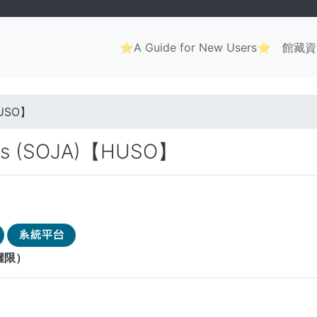
Main
⭐A Guide for New Users⭐
館藏資
navigation
. . .
【HUSO】
hives (SOJA)【HUSO】
權限）