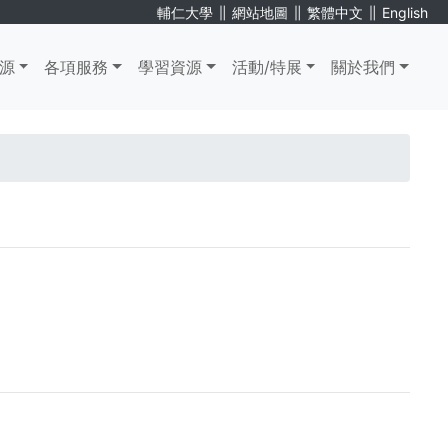
∥
∥
∥
輔仁大學
網站地圖
繁體中文
English
源
各項服務
學習資源
活動/特展
關於我們