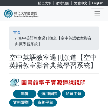
移
∥
∥
∥
輔仁大學
網站地圖
繁體中文
English
至
主
內
. . .
容
導
首頁
航
空中英語教室過刊頻道【空中英語教室影音
典藏學習系統】
連
空中英語教室過刊頻道【空中
結
英語教室影音典藏學習系統】