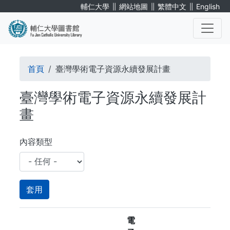
移
∥
∥
∥
輔仁大學
網站地圖
繁體中文
English
至
主
內
. . .
容
導
首頁
臺灣學術電子資源永續發展計畫
航
臺灣學術電子資源永續發展計
連
畫
結
內容類型
電