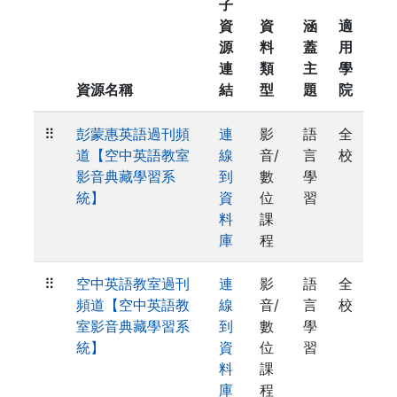
子
資
資
涵
適
源
料
蓋
用
連
類
主
學
資源名稱
結
型
題
院
⠿
彭蒙惠英語過刊頻
連
影
語
全
道【空中英語教室
線
音/
言
校
影音典藏學習系
到
數
學
統】
資
位
習
料
課
庫
程
⠿
空中英語教室過刊
連
影
語
全
頻道【空中英語教
線
音/
言
校
室影音典藏學習系
到
數
學
統】
資
位
習
料
課
庫
程