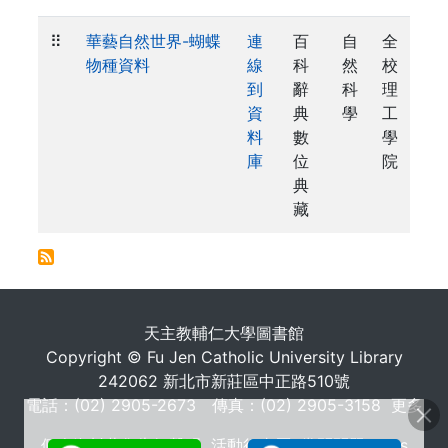
⠿
華藝自然世界-蝴蝶
連
百
自
全
物種資料
線
科
然
校
到
辭
科
理
資
典
學
工
料
數
學
庫
位
院
典
藏
. . .
天主教輔仁大學圖書館
Copyright © Fu Jen Catholic University Library
242062 新北市新莊區中正路510號
電話：(02) 2905-2673 傳真：(02) 2905-3158
更多
個人資料蒐集告知聲明
活動行事曆
常問問題 FAQs