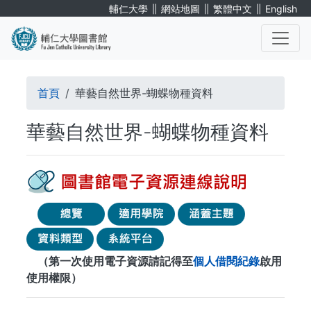
移
∥
∥
∥
輔仁大學
網站地圖
繁體中文
English
至
主
內
. . .
容
導
首頁
華藝自然世界-蝴蝶物種資料
航
華藝自然世界-蝴蝶物種資料
連
結
（第一次使用電子資源請記得至
個人借閱紀錄
啟用
使用權限）