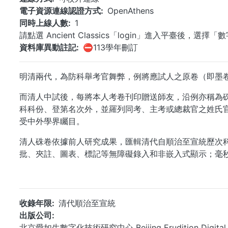
電子資源連線認證方式
OpenAthens
同時上線人數
1
請點選 Ancient Classics「login」進入平臺後，選
資料庫異動註記
⛔113學年刪訂
明清兩代，為防科舉考官舞弊，例將應試人之原卷（即墨
而清人中試後，每將本人考卷刊印贈送師友，沿例亦稱為
科科份、登第名次外，並羅列同考、主考或總裁官之姓氏
受中外學界矚目。
清人硃卷依據前人研究成果，匯輯清代自順治至宣統歷次科
批、夾註、圖表、標記等無障礙錄入和非嵌入式顯示；毫
收錄年限
清代順治至宣統
出版公司
北京愛如生數字化技術研究中心 Beijing Erudition Digital