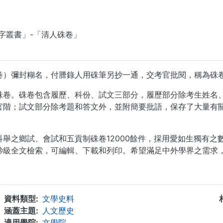
擇「數字叢書」-「清人硃卷」
卷）彌封糊名，付謄錄人用硃筆另抄一通，交考官批閱，稱為硃
硃卷。硃卷包含履歷、科份、試文三部分，履歷部分除考生姓名
官階；試文部分除考題和答文外，並附簡要批語，保存了大量有
舉之鄉試、會試和五貢制硃卷12000餘件，採用愛如生獨有之
秒級全文檢索，可編輯、下載和列印。希望滿足中外學界之需求
...
資料類型
文學史料
涵蓋主題
人文歷史
適用學院
文學院