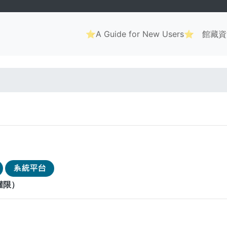
Main
⭐A Guide for New Users⭐
館藏資
navigation
. . .
權限）