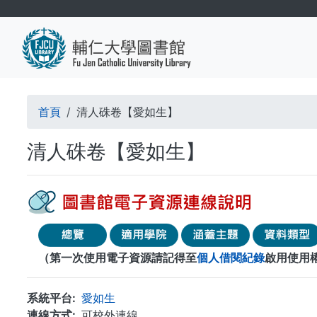
移
至
主
內
容
導
首頁
清人硃卷【愛如生】
航
清人硃卷【愛如生】
連
結
（第一次使用電子資源請記得至
個人借閱紀錄
啟用使用
系統平台
愛如生
連線方式
可校外連線