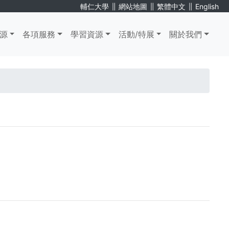
∥
∥
∥
輔仁大學
網站地圖
繁體中文
English
源
各項服務
學習資源
活動/特展
關於我們