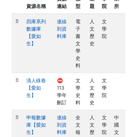
資源名稱
連結
型
題
院
所
⠿
四庫系列
連線
電
人
文
數據庫
到資
子
文
學
【愛如
料庫
書
歷
院
生】
文
史
學
史
料
⠿
清人硃卷
⛔
文
人
文
【愛如
113
學
文
學
生】
學年
史
歷
院
刪訂
料
史
⠿
申報數據
連線
全
人
文
中
庫【愛如
到資
文
文
學
國
生】
料庫
報
歷
院
文