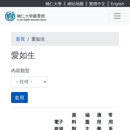
移
∥
∥
∥
輔仁大學
網站地圖
繁體中文
English
至
主
內
. . .
容
導
首頁
愛如生
航
愛如生
連
結
內容類型
資
涵
適
常
電子
料
蓋
用
用
資源
類
主
學
系