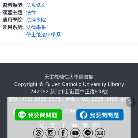
資料類型
法規條文
涵蓋主題
法律
適用學院
法律學院
常用系所
法律學系
學士後法律學系
. . .
天主教輔仁大學圖書館
Copyright © Fu Jen Catholic University Library
242062 新北市新莊區中正路510號
電話：(02) 2905-2673 傳真：(02) 2905-3158
更多
個人資料蒐集告知聲明
活動行事曆
常問問題 FAQs