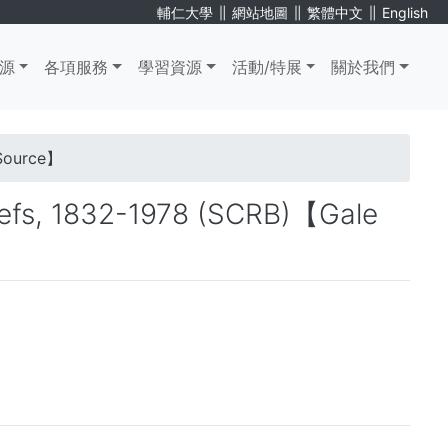
∥
∥
∥
輔仁大學
網站地圖
繁體中文
English
源
各項服務
學習資源
活動/特展
關於我們
 Source】
iefs, 1832-1978 (SCRB)【Gale