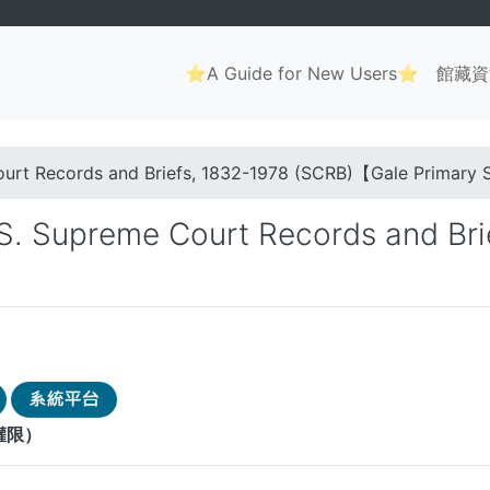
Main
⭐A Guide for New Users⭐
館藏資
navigation
. . .
ourt Records and Briefs, 1832-1978 (SCRB)【Gale Primary
S. Supreme Court Records and Br
權限）