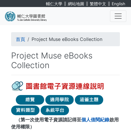
移
∥
∥
∥
輔仁大學
網站地圖
繁體中文
English
至
主
內
. . .
容
導
首頁
Project Muse eBooks Collection
航
Project Muse eBooks
連
Collection
結
（第一次使用電子資源請記得至
個人借閱紀錄
啟用
使用權限）