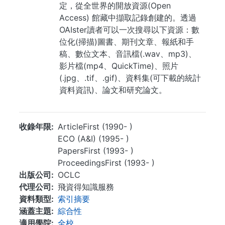
定，從全世界的開放資源(Open
Access) 館藏中擷取記錄創建的。透過
OAIster讀者可以一次搜尋以下資源：數
位化(掃描)圖書、期刊文章、報紙和手
稿、數位文本、音訊檔(.wav、mp3)、
影片檔(mp4、QuickTime)、照片
(.jpg、.tif、.gif)、資料集(可下載的統計
資料資訊)、論文和研究論文。
收錄年限
ArticleFirst (1990- )
ECO (A&I) (1995- )
PapersFirst (1993- )
ProceedingsFirst (1993- )
出版公司
OCLC
代理公司
飛資得知識服務
資料類型
索引摘要
涵蓋主題
綜合性
適用學院
全校