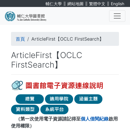
移
∥
∥
∥
輔仁大學
網站地圖
繁體中文
English
至
主
內
. . .
容
導
首頁
ArticleFirst【OCLC FirstSearch】
航
ArticleFirst【OCLC
連
FirstSearch】
結
（第一次使用電子資源請記得至
個人借閱紀錄
啟用
使用權限）