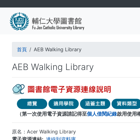
移
至
主
內
容
導
首頁
AEB Walking Library
航
AEB Walking Library
連
結
（第一次使用電子資源請記得至
個人借閱紀錄
啟用使用
原名：Acer Walking Library
電子資源連結
連線到資料庫