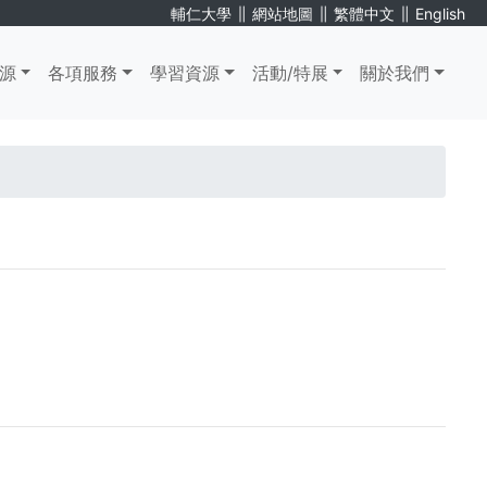
∥
∥
∥
輔仁大學
網站地圖
繁體中文
English
源
各項服務
學習資源
活動/特展
關於我們