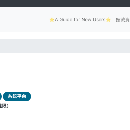
Main
⭐A Guide for New Users⭐
館藏資
navigation
. . .
權限）