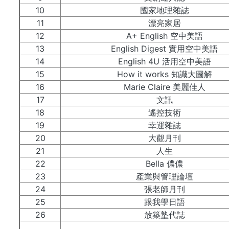
10
國家地理雜誌
11
漂亮家居
12
A+ English 空中美語
13
English Digest 實用空中美語
14
English 4U 活用空中美語
15
How it works 知識大圖解
16
Marie Claire 美麗佳人
17
文訊
18
遙控技術
19
幸運雜誌
20
大觀月刊
21
人生
22
Bella 儂儂
23
產業與管理論壇
24
張老師月刊
25
跟我學日語
26
放築塾代誌