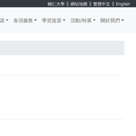
∥
∥
∥
輔仁大學
網站地圖
繁體中文
English
源
各項服務
學習資源
活動/特展
關於我們