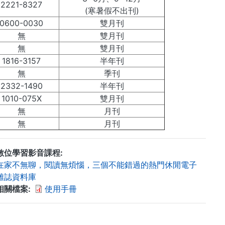
2221-8327
(寒暑假不出刊)
0600-0030
雙月刊
無
雙月刊
無
雙月刊
1816-3157
半年刊
無
季刊
2332-1490
半年刊
1010-075X
雙月刊
無
月刊
無
月刊
數位學習影音課程
在家不無聊，閱讀無煩惱，三個不能錯過的熱門休閒電子
雜誌資料庫
相關檔案
使用手冊