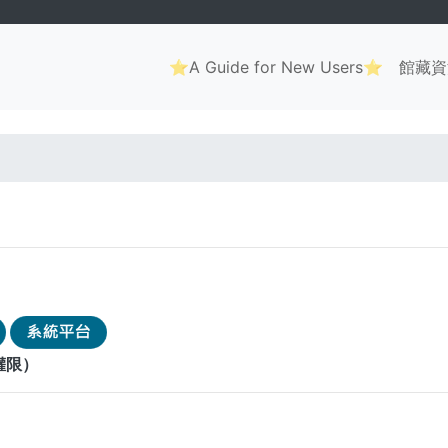
Main
⭐A Guide for New Users⭐
館藏資
navigation
. . .
權限）