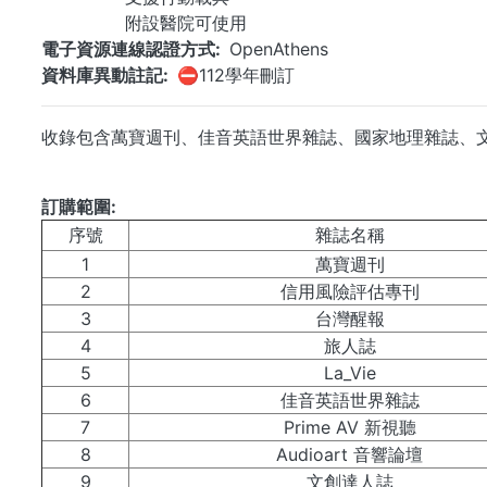
附設醫院可使用
電子資源連線認證方式
OpenAthens
資料庫異動註記
⛔112學年刪訂
收錄包含萬寶週刊、佳音英語世界雜誌、國家地理雜誌、文訊、B
訂購範圍
序號
雜誌名稱
1
萬寶週刊
2
信用風險評估專刊
3
台灣醒報
4
旅人誌
5
La_Vie
6
佳音英語世界雜誌
7
Prime AV 新視聽
8
Audioart 音響論壇
9
文創達人誌