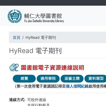
移
至
主
內
容
導
首頁
HyRead 電子期刊
航
HyRead 電子期刊
連
結
（第一次使用電子資源請記得至
個人借閱紀錄
啟用使用
連線方式
可校外連線
支援行動載具