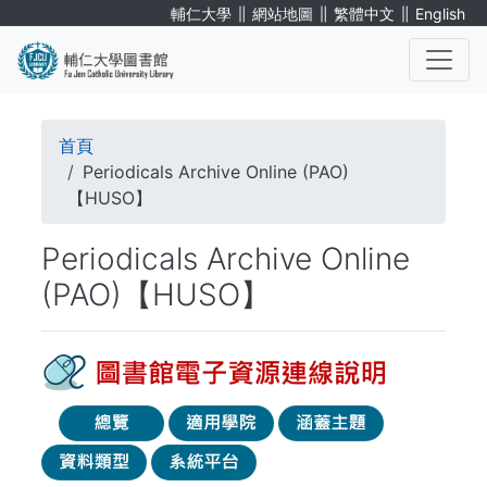
移
∥
∥
∥
輔仁大學
網站地圖
繁體中文
English
至
主
內
. . .
容
導
首頁
航
Periodicals Archive Online (PAO)
【HUSO】
連
Periodicals Archive Online
結
(PAO)【HUSO】