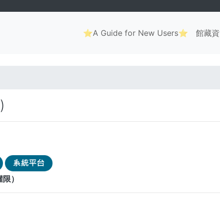
Main
⭐A Guide for New Users⭐
館藏資
navigation
. . .
)
權限）