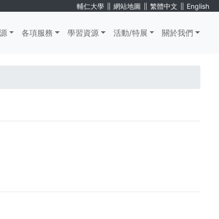
∥
∥
∥
輔仁大學
網站地圖
繁體中文
English
源
各項服務
學習資源
活動/特展
關於我們