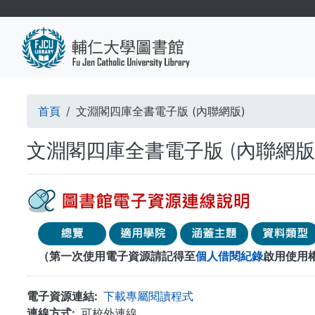
移
至
主
內
容
導
首頁
文淵閣四庫全書電子版 (內聯網版)
航
文淵閣四庫全書電子版 (內聯網版
連
結
（第一次使用電子資源請記得至
個人借閱紀錄
啟用使用
電子資源連結
下載專屬閱讀程式
連線方式
可校外連線