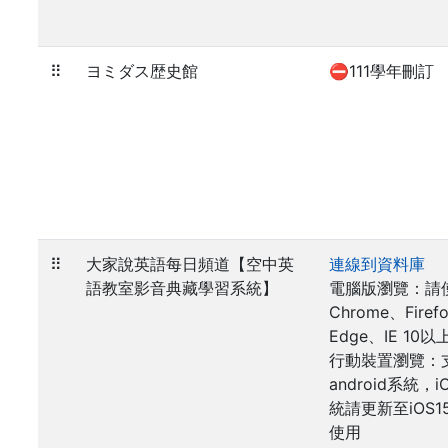
⠿
ヨミダス歴史館
⛔111學年刪訂
⠿
大家說英語每日頻道【空中英
連線到資料庫
語教室影音典藏學習系統】
電腦版瀏覽：請
Chrome、Firef
Edge、IE 10以
行動裝置瀏覽：
android系統，i
統請更新至iOS1
使用