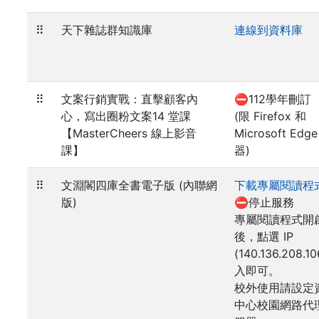
⠿
天下雜誌群知識庫
連線到資料庫
⠿
文案行銷實戰：直擊顧客內
⛔112學年刪訂
心，寫出圈粉文案14 堂課
(限 Firefox 和
【MasterCheers 線上影音
Microsoft Edg
課】
器)
⠿
文淵閣四庫全書電子版 (內聯網
下載專屬閱讀程
版)
⛔停止服務
專屬閱讀程式開
後，點選 IP
(140.136.208.1
入即可。
校外使用請設定
中心校園網路代