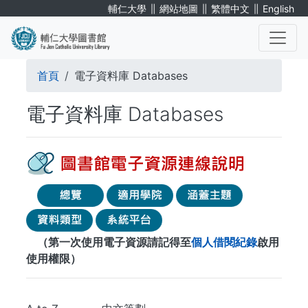
移
∥
∥
∥
輔仁大學
網站地圖
繁體中文
English
至
主
內
導
容
首頁
電子資料庫 Databases
航
電子資料庫 Databases
連
結
（第一次使用電子資源請記得至
個人借閱紀錄
啟用
使用權限）