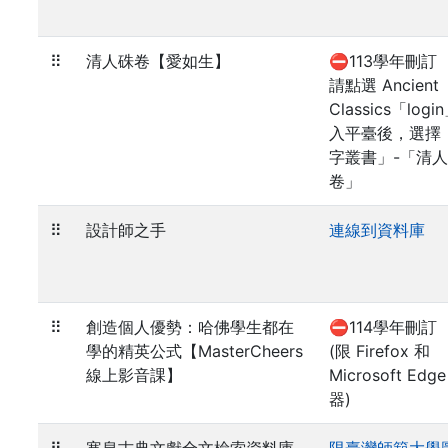
⠿
清人硃卷【愛如生】
⛔113學年刪訂
請點選 Ancient
Classics「log
入平臺後，選擇
字叢書」-「清
卷」
⠿
設計師之手
連線到資料庫
⠿
創造個人優勢：哈佛學生都在
⛔114學年刪訂
學的精英公式【MasterCheers
(限 Firefox 和
線上影音課】
Microsoft Edg
器)