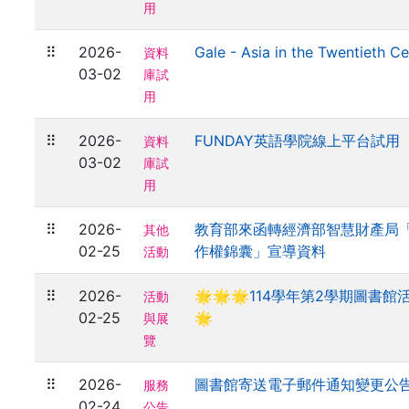
用
⠿
2026-
Gale - Asia in the Twentieth 
資料
03-02
庫試
用
⠿
2026-
FUNDAY英語學院線上平台試用
資料
03-02
庫試
用
⠿
2026-
教育部來函轉經濟部智慧財產局
其他
02-25
作權錦囊」宣導資料
活動
⠿
2026-
🌟🌟🌟114學年第2學期圖書館
活動
02-25
🌟
與展
覽
⠿
2026-
圖書館寄送電子郵件通知變更公
服務
02-24
公告