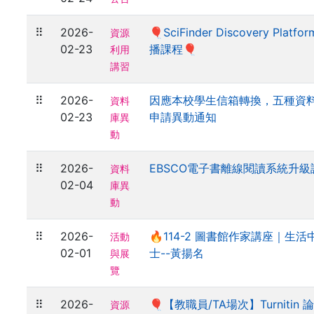
⠿
2026-
🎈SciFinder Discovery Pla
資源
02-23
播課程🎈
利用
講習
⠿
2026-
因應本校學生信箱轉換，五種資
資料
02-23
申請異動通知
庫異
動
⠿
2026-
EBSCO電子書離線閱讀系統升級
資料
02-04
庫異
動
⠿
2026-
🔥114-2 圖書館作家講座｜生
活動
02-01
士--黃揚名
與展
覽
⠿
2026-
🎈【教職員/TA場次】Turnitin
資源