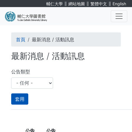
移
∥
∥
∥
輔仁大學
網站地圖
繁體中文
English
至
主
內
. . .
容
導
首頁
最新消息 / 活動訊息
航
最新消息 / 活動訊息
連
結
公告類型
公告
公告