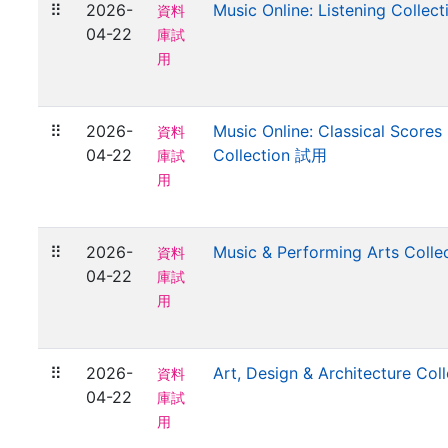
⠿
2026-
Music Online: Listening Colle
資料
04-22
庫試
用
⠿
2026-
Music Online: Classical Scores 
資料
04-22
Collection 試用
庫試
用
⠿
2026-
Music & Performing Arts Coll
資料
04-22
庫試
用
⠿
2026-
Art, Design & Architecture Co
資料
04-22
庫試
用