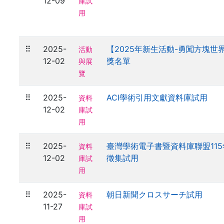
12-09
庫試
用
⠿
2025-
【2025年新生活動-勇闖方塊世
活動
12-02
獎名單
與展
覽
⠿
2025-
ACI學術引用文獻資料庫試用
資料
12-02
庫試
用
⠿
2025-
臺灣學術電子書暨資料庫聯盟11
資料
12-02
徵集試用
庫試
用
⠿
2025-
朝日新聞クロスサーチ試用
資料
11-27
庫試
用