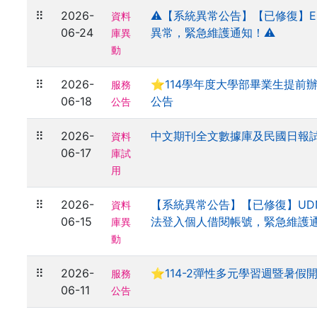
⠿
2026-
⚠️【系統異常公告】【已修復】EB
資料
06-24
異常，緊急維護通知！⚠️
庫異
動
⠿
2026-
⭐114學年度大學部畢業生提前
服務
06-18
公告
公告
⠿
2026-
中文期刊全文數據庫及民國日報
資料
06-17
庫試
用
⠿
2026-
【系統異常公告】【已修復】UD
資料
06-15
法登入個人借閱帳號，緊急維護
庫異
動
⠿
2026-
⭐114-2彈性多元學習週暨暑假
服務
06-11
公告