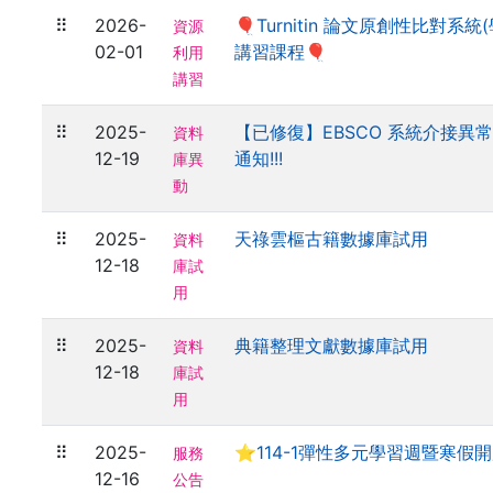
⠿
2026-
🎈Turnitin 論文原創性比對系統
資源
02-01
講習課程🎈
利用
講習
⠿
2025-
【已修復】EBSCO 系統介接異
資料
12-19
通知!!!
庫異
動
⠿
2025-
天祿雲樞古籍數據庫試用
資料
12-18
庫試
用
⠿
2025-
典籍整理文獻數據庫試用
資料
12-18
庫試
用
⠿
2025-
⭐114-1彈性多元學習週暨寒假
服務
12-16
公告