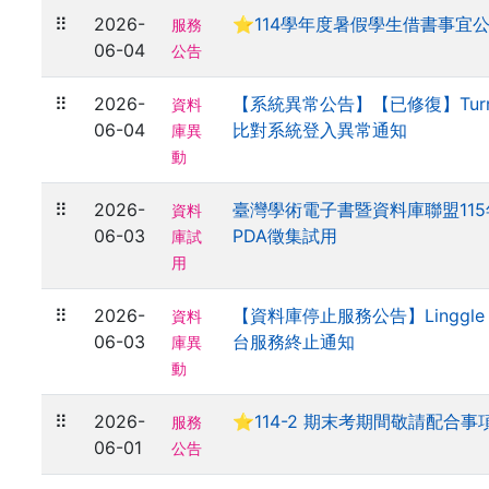
⠿
2026-
⭐114學年度暑假學生借書事宜
服務
06-04
公告
⠿
2026-
【系統異常公告】【已修復】Turni
資料
06-04
比對系統登入異常通知
庫異
動
⠿
2026-
臺灣學術電子書暨資料庫聯盟11
資料
06-03
PDA徵集試用
庫試
用
⠿
2026-
【資料庫停止服務公告】Linggl
資料
06-03
台服務終止通知
庫異
動
⠿
2026-
⭐114-2 期末考期間敬請配合事
服務
06-01
公告