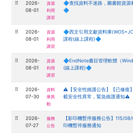
⠿
2026-
🔷查找資料不迷路，圖書館資源
資源
08-01
🔷
利用
講習
⠿
2026-
🔷西文引用文獻資料庫(WOS+J
資源
08-01
課程(線上課程)🔷
利用
講習
⠿
2026-
🔷EndNote書目管理軟體（Wind
資源
08-01
(線上課程)🔷
利用
講習
⠿
2026-
⚠️【安全性維護公告】【已修復】E
資料
07-30
載安全性異常，緊急維護通知⚠️
庫異
動
⠿
2026-
【影印機暫停服務公告】115/08/0
服務
07-27
印機暫停服務通知
公告