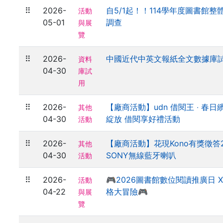
⠿
2026-
自5/1起！！114學年度圖書館
活動
05-01
調查
與展
覽
⠿
2026-
中國近代中英文報紙全文數據庫
資料
04-30
庫試
用
⠿
2026-
【廠商活動】udn 借閱王 ‧ 春日
其他
04-30
綻放 借閱享好禮活動
活動
⠿
2026-
【廠商活動】花現Kono有獎徵答2
其他
04-30
SONY無線藍牙喇叭
活動
⠿
2026-
🎮2026圖書館數位閱讀推廣日 X
活動
04-22
格大冒險🎮
與展
覽