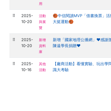
用
⠿
2025-
🏀中信閱讀MVP「借書換票」
活動
10-20
大挺運動🏀
與展
覽
⠿
2025-
新增「國家地理公播網」❤️感謝
新增
10-20
陳遠學長捐贈❤️
資料
庫
⠿
2025-
【廠商活動】看懂實驗、玩出學問！
其他
10-16
識大考驗
活動