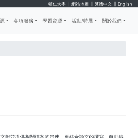
∥
∥
∥
輔仁大學
網站地圖
繁體中文
English
源
各項服務
學習資源
活動/特展
關於我們
研究文獻並提供相關檔案的串連，更結合論文的撰寫，自動編