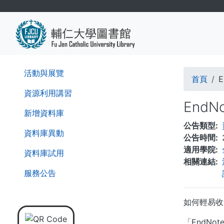
移
至
主
內
容
導
活動與展覽
首頁
航
資源利用講習
End
連
新增資料庫
公告類型
結
資料庫異動
公告時間
適用學院
資料庫試用
相關連結
服務公告
如何輕易收
「EndN