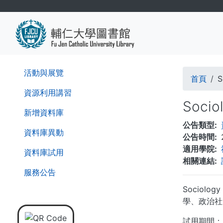
移
至
主
內
容
導
活動與展覽
首頁
S
航
資源利用講習
Soci
連
新增資料庫
公告類型
結
資料庫異動
公告時間
適用學院
資料庫試用
相關連結
服務公告
Sociol
學、政治社
試用期間：即