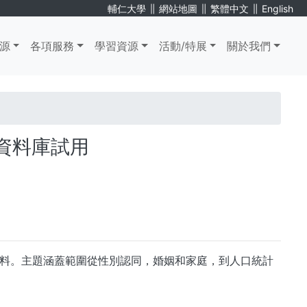
∥
∥
∥
輔仁大學
網站地圖
繁體中文
English
源
各項服務
學習資源
活動/特展
關於我們
學全文資料庫試用
生提供必備材料。主題涵蓋範圍從性別認同，婚姻和家庭，到人口統計