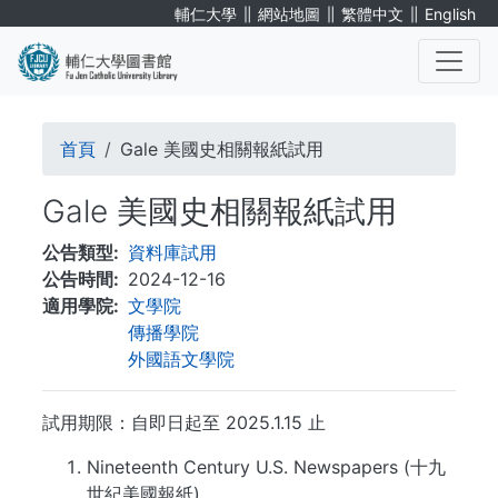
移
∥
∥
∥
輔仁大學
網站地圖
繁體中文
English
至
主
內
. . .
容
導
首頁
Gale 美國史相關報紙試用
航
Gale 美國史相關報紙試用
連
公告類型
資料庫試用
結
公告時間
2024-12-16
適用學院
文學院
傳播學院
外國語文學院
試用期限：自即日起至 2025.1.15 止
Nineteenth Century U.S. Newspapers (十九
世紀美國報紙)