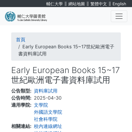
移
∥
∥
∥
輔仁大學
網站地圖
繁體中文
English
至
主
內
. . .
容
導
首頁
航
Early European Books 15~17世紀歐洲電子
書資料庫試用
連
Early European Books 15~17
結
世紀歐洲電子書資料庫試用
公告類型
資料庫試用
公告時間
2025-04-30
適用學院
文學院
外國語文學院
社會科學院
相關連結
校內連線網址