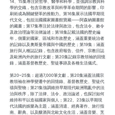
14、15集專注於哲學、醫學和科學，並強調宗教與科
學的交織，包含宗教改革與科學革命期間的影響，印
刷術成為關鍵變革的推動力。第16集展示法國早期現
代文化，包括法國國家圖書館寶藏——阿森納圖書館
的藏書；第17集專注於法律與政治，包含法令、敕令
及政治理論等法律論述；第18集記載法國的歷史編
年，側重於國家、區域和市政歷史，涵蓋重要統治者
的記錄以及奧斯曼帝國與中國的歷史；第19集：涵蓋
旅行與人種誌記錄，包含政府報告、信件、宗教日誌
及歐洲內外的旅行文獻；第20集記錄宗教領袖的回憶
錄，涵蓋基督教歷史、聖徒事跡及各種生活儀式。
第20~25集：超過7,000筆文獻，第20集涵蓋法國宗
教領袖在神學變遷中的回憶錄、基督教歷史、聖徒代
禱與聖物；第21集強調維持早期現代歐洲戰亂中的法
治與秩序，除了法律、法令、政治論述，也探討如何
維持和平以造福國家與個人；第22、23集以早期現
代法國的娛樂為主題，涵蓋消遣、經典著作、旅行指
南、辭典、以及釀酒與北歐文化生活，涵蓋音樂、烹