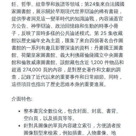
飪、哲學、紋章學和族譜等領域；第24集來自法國國
家圖書館，展示關於早期現代世界辯論的稀有書籍，
提供學者洞見這一變革時代的知識論戰，內容涵蓋官
方公告、神學辯論、政治回憶錄和生動的時事小冊
子，反映了當時多樣的公共論述模式。第 25 集收藏
館以歷史編年史為主題，匯集了來自四個著名合作圖
書館的一系列有趣且影響深遠的資料：丹麥國王圖書
館、荷蘭皇家圖書館、義大利佛羅倫薩國立中央圖書
館和倫敦威康圖書館。該館藏包含近 1,200 件物品和
超過 274,000 頁的內容，是對歷史著作和文獻的調
查，記錄了近代以來的重要事件和日常細節。同時，
這些項目也指出了歷史思維本身的重要進展。
介面特色:
整本書完全數位化，包含封面、封底、書背、
空白頁，以及插頁等等。
針對具圖像的單頁內容建立索引，方便讀者按
圖像類型來檢索，例如插畫、人物畫像、地