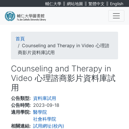
移
∥
∥
∥
輔仁大學
網站地圖
繁體中文
English
至
主
內
. . .
容
導
首頁
航
Counseling and Therapy in Video 心理諮
商影片資料庫試用
連
Counseling and Therapy in
結
Video 心理諮商影片資料庫試
用
公告類型
資料庫試用
公告時間
2023-09-18
適用學院
醫學院
社會科學院
相關連結
試用網址(校內)