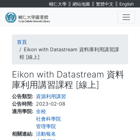
移
∥
∥
∥
輔仁大學
網站地圖
繁體中文
English
至
主
內
. . .
容
導
首頁
航
Eikon with Datastream 資料庫利用講習課
程 [線上]
連
Eikon with Datastream 資料
結
庫利用講習課程 [線上]
公告類型
資源利用講習
公告時間
2023-02-08
適用學院
全校
社會科學院
管理學院
相關連結
活動報名