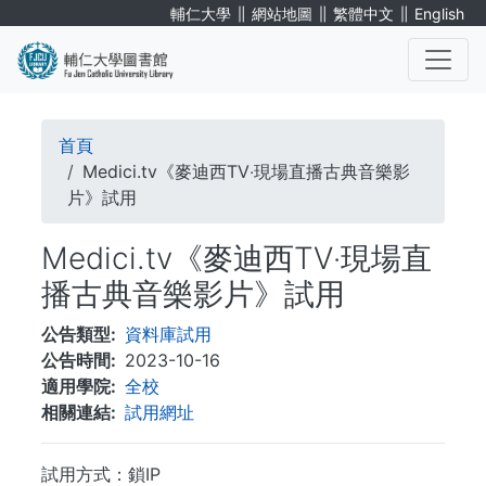
移
∥
∥
∥
輔仁大學
網站地圖
繁體中文
English
至
主
內
. . .
容
導
首頁
航
Medici.tv《麥迪西TV‧現場直播古典音樂影
片》試用
連
Medici.tv《麥迪西TV‧現場直
結
播古典音樂影片》試用
公告類型
資料庫試用
公告時間
2023-10-16
適用學院
全校
相關連結
試用網址
試用方式：鎖IP