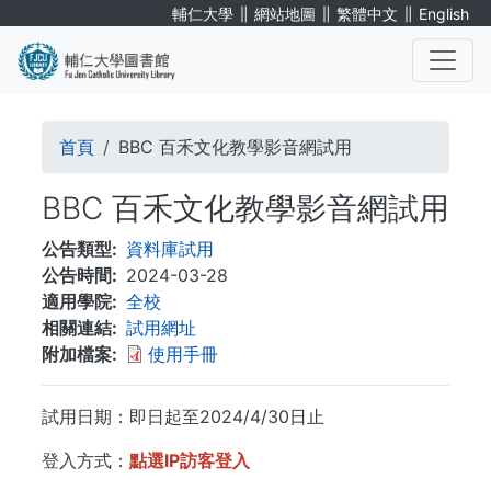
移
∥
∥
∥
輔仁大學
網站地圖
繁體中文
English
至
主
內
. . .
容
導
首頁
BBC 百禾文化教學影音網試用
航
BBC 百禾文化教學影音網試用
連
公告類型
資料庫試用
結
公告時間
2024-03-28
適用學院
全校
相關連結
試用網址
附加檔案
使用手冊
試用日期：即日起至2024/4/30日止
登入方式：
點選IP訪客登入