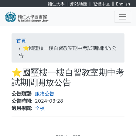
移
∥
∥
∥
輔仁大學
網站地圖
繁體中文
English
至
主
內
. . .
容
導
首頁
航
⭐國璽樓一樓自習教室期中考試期間開放公
告
連
⭐國璽樓一樓自習教室期中考
結
試期間開放公告
公告類型
服務公告
公告時間
2024-03-28
適用學院
全校