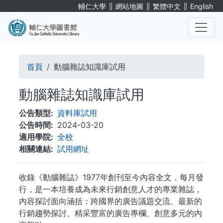
移
∥
∥
∥
輔仁大學
網站地圖
繁體中文
English
至
主
內
. . .
容
導
首頁
動腦雜誌知識庫試用
航
動腦雜誌知識庫試用
連
公告類型
資料庫試用
結
公告時間
2024-03-20
適用學院
全校
相關連結
試用網址
收錄《動腦雜誌》1977年創刊至今內容全文，每月發
行，是一本培養成為未來行銷創意人才的專業雜誌，
內容探討面向涵括：跨國界的廣告議題交流、最新的
行銷趨勢探討、精采豐富的廣告專欄、創意多元的內