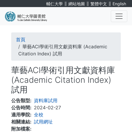
移
∥
∥
∥
輔仁大學
網站地圖
繁體中文
English
至
主
內
. . .
容
導
首頁
航
華藝ACI學術引用文獻資料庫 (Academic
Citation Index) 試用
連
華藝ACI學術引用文獻資料庫
結
(Academic Citation Index)
試用
公告類型
資料庫試用
公告時間
2024-02-27
適用學院
全校
相關連結
試用網址
附加檔案