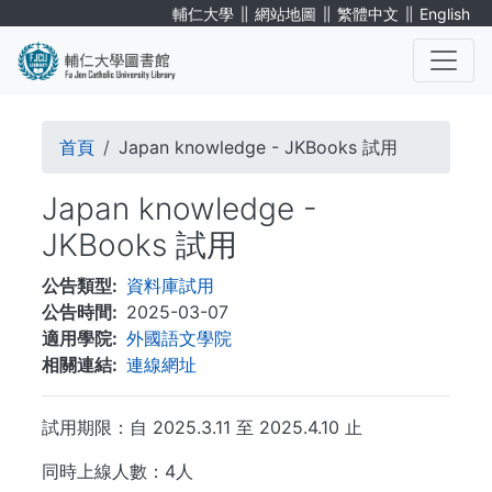
移
∥
∥
∥
輔仁大學
網站地圖
繁體中文
English
至
主
內
. . .
容
導
首頁
Japan knowledge - JKBooks 試用
航
Japan knowledge -
連
JKBooks 試用
結
公告類型
資料庫試用
公告時間
2025-03-07
適用學院
外國語文學院
相關連結
連線網址
試用期限：自 2025.3.11 至 2025.4.10 止
同時上線人數：4人