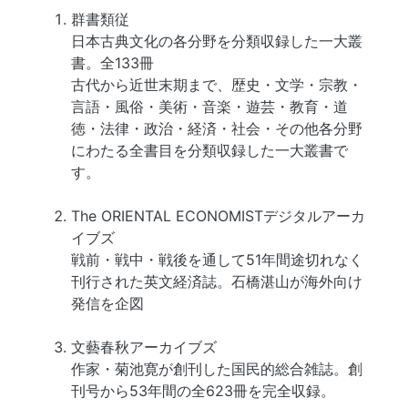
群書類従
日本古典文化の各分野を分類収録した一大叢
書。全133冊
古代から近世末期まで、歴史・文学・宗教・
言語・風俗・美術・音楽・遊芸・教育・道
徳・法律・政治・経済・社会・その他各分野
にわたる全書目を分類収録した一大叢書で
す。
The ORIENTAL ECONOMISTデジタルアーカ
イブズ
戦前・戦中・戦後を通して51年間途切れなく
刊行された英文経済誌。石橋湛山が海外向け
発信を企図
文藝春秋アーカイブズ
作家・菊池寛が創刊した国民的総合雑誌。創
刊号から53年間の全623冊を完全収録。