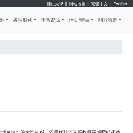
∥
∥
∥
輔仁大學
網站地圖
繁體中文
English
源
各項服務
學習資源
活動/特展
關於我們
誌從1867年創刊至現刊的全部內容，依年代順序完整收錄美國時尚和藝