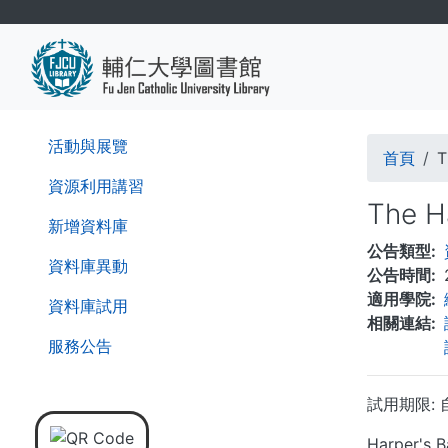
移
至
主
內
容
導
活動與展覽
首頁
T
航
資源利用講習
The H
連
新增資料庫
公告類型
結
資料庫異動
公告時間
適用學院
資料庫試用
相關連結
服務公告
試用期限: 自
Harper