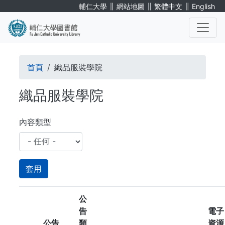
移
∥
∥
∥
輔仁大學
網站地圖
繁體中文
English
至
主
內
. . .
容
導
首頁
織品服裝學院
航
織品服裝學院
連
結
內容類型
公
告
電子
公告
類
資源