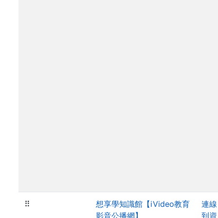
⠿
想享學知識館【iVideo教育
連線
影音公播網】
到資