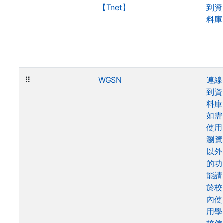
【Tnet】
到資
料庫
⠿
WGSN
連線
到資
料庫
如需
使用
瀏覽
以外
的功
能請
於校
內使
用學