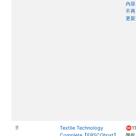
內容
不再
更新
⠿
Textile Technology
⛔11
Complete【EBSCOhost】
學年