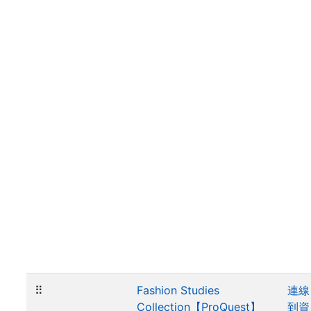
⠿
Fashion Studies
連線
Collection【ProQuest】
到資