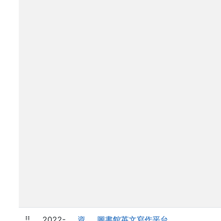
⠿
2022-
資
圖書館英文寫作平台