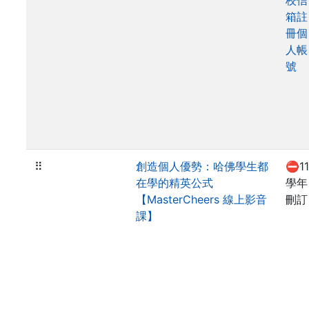
校信
箱註
冊個
人帳
號
⠿
創造個人優勢：哈佛學生都
⛔11
在學的精英公式
學年
【MasterCheers 線上影音
刪訂
課】