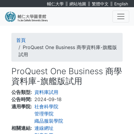
移
∥
∥
∥
輔仁大學
網站地圖
繁體中文
English
至
主
內
. . .
容
導
首頁
航
ProQuest One Business 商學資料庫-旗艦版
試用
連
ProQuest One Business 商學
結
資料庫-旗艦版試用
公告類型
資料庫試用
公告時間
2024-09-18
適用學院
社會科學院
管理學院
織品服裝學院
相關連結
連線網址