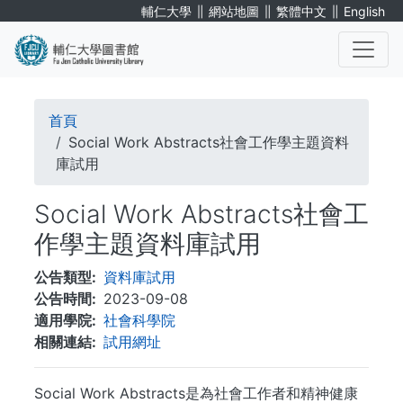
移
∥
∥
∥
輔仁大學
網站地圖
繁體中文
English
至
主
內
. . .
容
導
首頁
航
Social Work Abstracts社會工作學主題資料
庫試用
連
Social Work Abstracts社會工
結
作學主題資料庫試用
公告類型
資料庫試用
公告時間
2023-09-08
適用學院
社會科學院
相關連結
試用網址
Social Work Abstracts是為社會工作者和精神健康