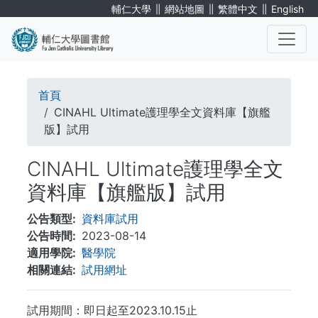
移
∥
∥
∥
輔仁大學
網站地圖
繁體中文
English
至
主
內
. . .
容
導
首頁
航
CINAHL Ultimate護理學全文資料庫【旗艦
版】試用
連
CINAHL Ultimate護理學全文
結
資料庫【旗艦版】試用
公告類型
資料庫試用
公告時間
2023-08-14
適用學院
醫學院
相關連結
試用網址
試用期間：即日起至2023.10.15止