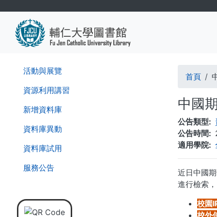
移
至
主
內
容
導
活動與展覽
首頁
航
資源利用講習
中國期
連
新增資料庫
公告類型
結
資料庫異動
公告時間
適用學院
資料庫試用
服務公告
近日中國期
進行檢索，
校園I
校外