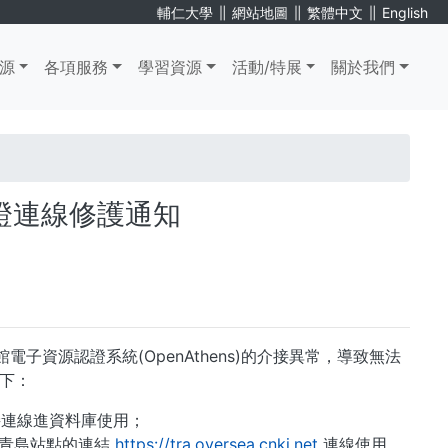
∥
∥
∥
輔仁大學
網站地圖
繁體中文
English
源
各項服務
學習資源
活動/特展
關於我們
證連線修護通知
子資源認證系統(OpenAthens)的介接異常，導致無法
下：
連線進資料庫使用；
青島站點的連結
https://tra.oversea.cnki.net
連線使用。