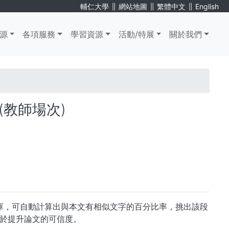
∥
∥
∥
輔仁大學
網站地圖
繁體中文
English
源
各項服務
學習資源
活動/特展
關於我們
(教師場次)
資料庫，可自動計算出與本文有相似文字的百分比率，挑出該段
於提升論文的可信度。