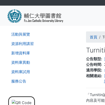
移
至
主
內
容
導
活動與展覽
首頁
航
資源利用講習
Tur
連
新增資料庫
公告類型
結
資料庫異動
公告時間
適用學院
資料庫試用
相關連結
服務公告
「Turn
內容及可能