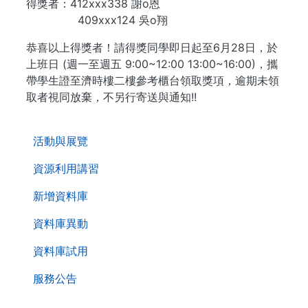
得獎者：412xxx338 謝o恩
409xxx124 吳o翔
恭喜以上得獎者！請得獎同學即⽇起⾄6⽉28⽇，於
上班⽇ (週⼀⾄週五 9:00~12:00 13:00~16:00)，攜
帶學⽣證⾄濟時樓二樓參考櫃台領取獎項，逾期未領
取者視同放棄，不另行寄送與通知!!
. . .
活動與展覽
資源利用講習
新增資料庫
資料庫異動
資料庫試用
服務公告