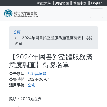
移
∥
∥
∥
輔仁大學
網站地圖
繁體中文
English
至
主
內
. . .
容
導
首頁
航
【2024年圖書館整體服務滿意度調查】得獎
名單
連
【2024年圖書館整體服務滿
結
意度調查】得獎名單
公告類型
活動與展覽
公告時間
2024-06-04
適用學院
全校
獎項：2000元禮券