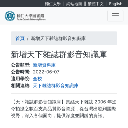
移
∥
∥
∥
輔仁大學
網站地圖
繁體中文
English
至
主
內
. . .
容
導
首頁
新增天下雜誌群影音知識庫
航
新增天下雜誌群影音知識庫
連
公告類型
新增資料庫
結
公告時間
2022-06-07
適用學院
全校
相關連結
天下雜誌群影音知識庫
【天下雜誌群影音知識庫】集結天下雜誌 2006 年迄
今拍攝之數百支高品質影音資源，從台灣出發到國際
視野，深入各個面向，提供深度並關鍵的資訊。
. . .