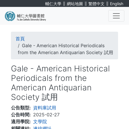
移
∥
∥
∥
輔仁大學
網站地圖
繁體中文
English
至
主
內
. . .
容
導
首頁
航
Gale - American Historical Periodicals
from the American Antiquarian Society 試用
連
Gale - American Historical
結
Periodicals from the
American Antiquarian
Society 試用
公告類型
資料庫試用
公告時間
2025-02-27
適用學院
文學院
相關連結
連線網址