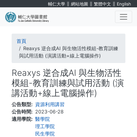
移
∥
∥
∥
輔仁大學
網站地圖
繁體中文
English
至
主
內
. . .
容
導
首頁
航
Reaxys 逆合成AI 與生物活性模組-教育訓練
與試用活動 (演講活動+線上電腦操作)
連
Reaxys 逆合成AI 與生物活性
結
模組-教育訓練與試用活動 (演
講活動+線上電腦操作)
公告類型
資源利用講習
公告時間
2023-06-28
適用學院
醫學院
理工學院
民生學院