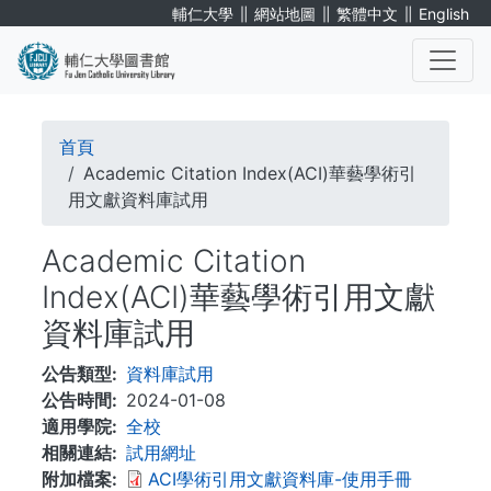
移
∥
∥
∥
輔仁大學
網站地圖
繁體中文
English
至
主
內
. . .
容
導
首頁
航
Academic Citation Index(ACI)華藝學術引
用文獻資料庫試用
連
Academic Citation
結
Index(ACI)華藝學術引用文獻
資料庫試用
公告類型
資料庫試用
公告時間
2024-01-08
適用學院
全校
相關連結
試用網址
附加檔案
ACI學術引用文獻資料庫-使用手冊