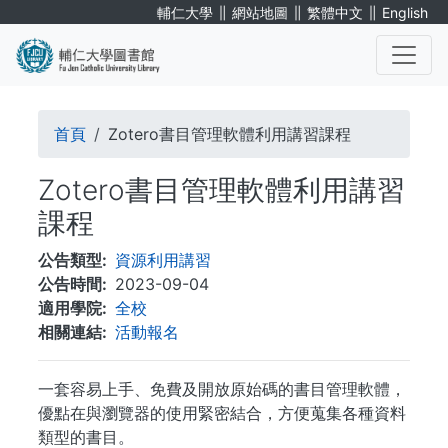
移
∥
∥
∥
輔仁大學
網站地圖
繁體中文
English
至
主
內
. . .
容
導
首頁
Zotero書目管理軟體利用講習課程
航
Zotero書目管理軟體利用講習
連
課程
結
公告類型
資源利用講習
公告時間
2023-09-04
適用學院
全校
相關連結
活動報名
一套容易上手、免費及開放原始碼的書目管理軟體，
優點在與瀏覽器的使用緊密結合，方便蒐集各種資料
類型的書目。