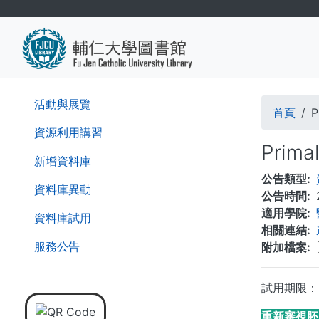
移
至
主
內
容
導
活動與展覽
首頁
P
航
資源利用講習
Prima
連
新增資料庫
公告類型
結
資料庫異動
公告時間
適用學院
資料庫試用
相關連結
服務公告
附加檔案
試用期限：自即
重新審視胚