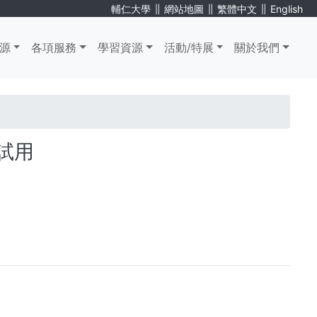
∥
∥
∥
輔仁大學
網站地圖
繁體中文
English
源
各項服務
學習資源
活動/特展
關於我們
y 試用