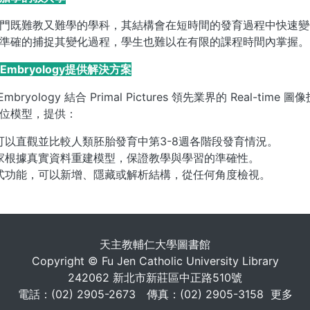
門既難教又難學的學科，其結構會在短時間的發育過程中快速變化
準確的捕捉其變化過程，學生也難以在有限的課程時間內掌握。
me Embryology提供解決方案
me Embryology 結合 Primal Pictures 領先業界的 Real-
位模型，提供：
可以直觀並比較人類胚胎發育中第3-8週各階段發育情況。
家根據真實資料重建模型，保證教學與學習的準確性。
式功能，可以新增、隱藏或解析結構，從任何角度檢視。
. . .
天主教輔仁大學圖書館
Copyright © Fu Jen Catholic University Library
242062 新北市新莊區中正路510號
電話：(02) 2905-2673 傳真：(02) 2905-3158
更多