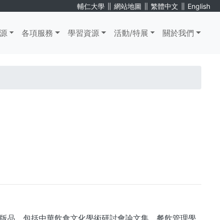
∥
∥
∥
輔仁大學
網站地圖
繁體中文
English
源
各項服務
學習資源
活動/特展
關於我們
版品，包括中華飲食文化學術研討會論文集、餐飲管理學