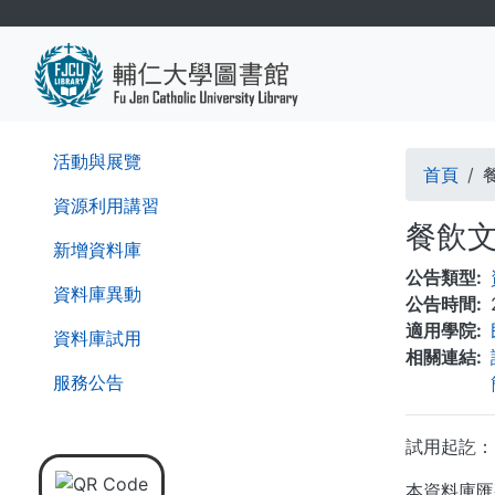
移
至
主
內
容
導
活動與展覽
首頁
航
資源利用講習
餐飲
連
新增資料庫
公告類型
結
資料庫異動
公告時間
適用學院
資料庫試用
相關連結
服務公告
試用起訖：2
本資料庫匯