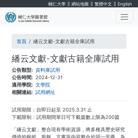
移
∥
∥
∥
輔仁大學
網站地圖
繁體中文
English
至
主
內
. . .
容
導
首頁
繙云文獻-文獻古籍全庫試用
航
繙云文獻-文獻古籍全庫試用
連
公告類型
資料庫試用
結
公告時間
2024-12-31
適用學院
文學院
相關連結
試用網址
試用期限：自即日起至 2025.3.31 止
下載限制：試用期間單日可下載篇數上限為200篇
「繙云文獻」整合現有學術資源，將多種具歷史研究
價值的報紙、剪報、文書等內容整合於同一平臺，為