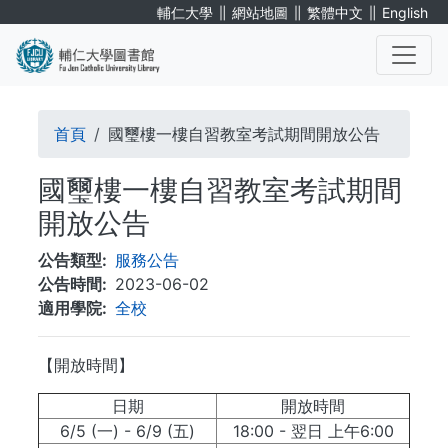
移
∥
∥
∥
輔仁大學
網站地圖
繁體中文
English
至
主
內
. . .
容
導
首頁
國璽樓一樓自習教室考試期間開放公告
航
國璽樓一樓自習教室考試期間
連
開放公告
結
公告類型
服務公告
公告時間
2023-06-02
適用學院
全校
【開放時間】
日期
開放時間
6/5 (一) - 6/9 (五)
18:00 - 翌日 上午6:00