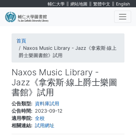
移
∥
∥
∥
輔仁大學
網站地圖
繁體中文
English
至
主
內
. . .
容
導
首頁
航
Naxos Music Library - Jazz《拿索斯‧線上
爵士樂圖書館》試用
連
Naxos Music Library -
結
Jazz《拿索斯‧線上爵士樂圖
書館》試用
公告類型
資料庫試用
公告時間
2023-09-12
適用學院
全校
相關連結
試用網址