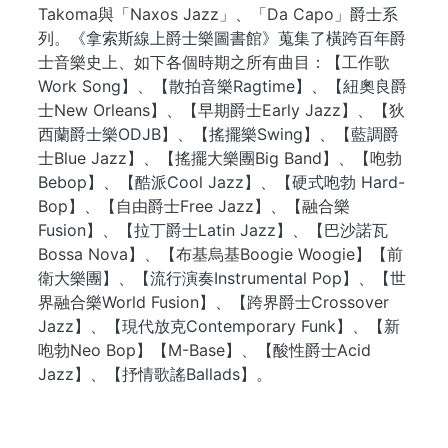
Takoma與「Naxos Jazz」、「Da Capo」爵士系
列。《拿索斯線上爵士樂圖書館》蒐集了橫跨百年爵
士音樂史上、如下各個時期之所有曲目：【工作歌
Work Song】、【散拍音樂Ragtime】、【紐奧良爵
士New Orleans】、【早期爵士Early Jazz】、【狄
西蘭爵士樂ODJB】、【搖擺樂Swing】、【藍調爵
士Blue Jazz】、【搖擺大樂團Big Band】、【咆勃
Bebop】、【酷派Cool Jazz】、【硬式咆勃 Hard-
Bop】、【自由爵士Free Jazz】、【融合樂
Fusion】、【拉丁爵士Latin Jazz】、【巴沙諾瓦
Bossa Nova】、【布基烏基Boogie Woogie】【前
衛大樂團】、【流行演奏Instrumental Pop】、【世
界融合樂World Fusion】、【跨界爵士Crossover
Jazz】、【現代放克Contemporary Funk】、【新
咆勃Neo Bop】【M-Base】、【酸性爵士Acid
Jazz】、【抒情歌謠Ballads】。
. . .