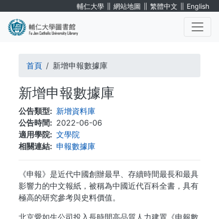
移
∥
∥
∥
輔仁大學
網站地圖
繁體中文
English
至
主
內
. . .
容
導
首頁
新增申報數據庫
航
新增申報數據庫
連
公告類型
新增資料庫
結
公告時間
2022-06-06
適用學院
文學院
相關連結
申報數據庫
《申報》是近代中國創辦最早、存續時間最長和最具
影響力的中文報紙，被稱為中國近代百科全書，具有
極高的研究參考與史料價值。
北京愛如生公司投入長時間高品質人力建置《申報數