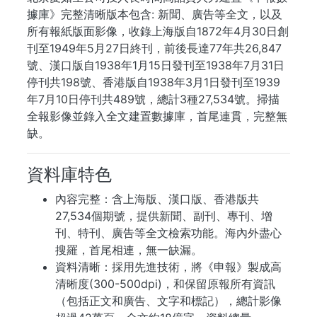
據庫》完整清晰版本包含: 新聞、廣告等全文，以及
所有報紙版面影像，收錄上海版自1872年4月30日創
刊至1949年5月27日終刊，前後長達77年共26,847
號、漢口版自1938年1月15日發刊至1938年7月31日
停刊共198號、香港版自1938年3月1日發刊至1939
年7月10日停刊共489號，總計3種27,534號。掃描
全報影像並錄入全文建置數據庫，首尾連貫，完整無
缺。
資料庫特色
內容完整：含上海版、漢口版、香港版共
27,534個期號，提供新聞、副刊、專刊、增
刊、特刊、廣告等全文檢索功能。海內外盡心
搜羅，首尾相連，無一缺漏。
資料清晰：採用先進技術，將《申報》製成高
清晰度(300-500dpi)，和保留原報所有資訊
（包括正文和廣告、文字和標記），總計影像