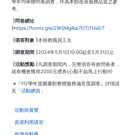
學年均舉辦問卷調查，作為本館改善服務品質之參
考。
∣ 問卷網址
∣
https://forms.gle/2WSMgRai7DTjTHeD7
∣ 填答對象 ∣
本校教職員工生
∣ 調查期間 ∣
2024年5月1日10:00起至5月31日止
∣ 活動獎勵 ∣
凡調查期間內，完整填答有效問卷者，
就有機會獲得2000元禮券(心動不如馬上行動!!!)
※『112學年度圖書館整體服務滿意度調查』詳情請
見「
活動網頁
」
. . .
活動與展覽
資源利用講習
新增資料庫