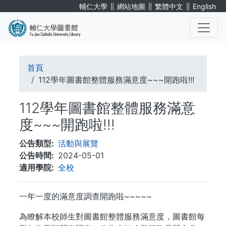
移
∥
∥
∥
輔仁大學
網站地圖
繁體中文
English
至
主
內
. . .
容
導
首頁
航
112學年圖書館整體服務滿意度~~~開跑啦!!!
連
112學年圖書館整體服務滿意
結
度~~~開跑啦!!!
公告類型
活動與展覽
公告時間
2024-05-01
適用學院
全校
一年一度的滿意度調查開跑啦~~~~~
為瞭解本校師生對圖書館整體服務滿意度，圖書館每