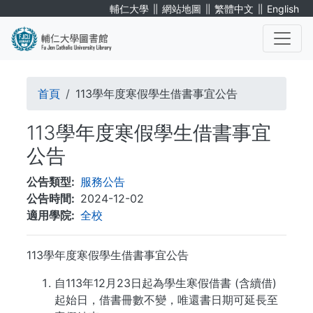
移
∥
∥
∥
輔仁大學
網站地圖
繁體中文
English
至
主
內
. . .
容
導
首頁
113學年度寒假學生借書事宜公告
航
113學年度寒假學生借書事宜
連
公告
結
公告類型
服務公告
公告時間
2024-12-02
適用學院
全校
113學年度寒假學生借書事宜公告
自113年12月23日起為學生寒假借書 (含續借)
起始日，借書冊數不變，唯還書日期可延長至