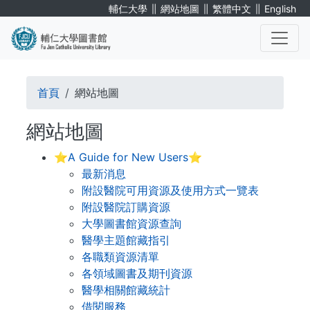
移
∥
∥
∥
輔仁大學
網站地圖
繁體中文
English
至
主
內
. . .
容
導
首頁
網站地圖
航
網站地圖
連
⭐A Guide for New Users⭐
結
最新消息
附設醫院可用資源及使用方式一覽表
附設醫院訂購資源
大學圖書館資源查詢
醫學主題館藏指引
各職類資源清單
各領域圖書及期刊資源
醫學相關館藏統計
借閱服務